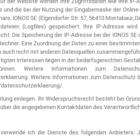
uf der Website werden Ihre Zugriffsdaten wie Ihre IP-
e und die bei der Nutzung der Eingabemaske der Onli
re, IONOS SE (Elgendorfer Str. 57, 56410 Montabaur, Deu
ldateien (Logfiles) gespeichert. Ihre IP-Adresse wi
ht. Die Speicherung der IP-Adresse bei der IONOS SE di
e-Rechner. Eine Zuordnung der Daten zu einer bestimmt
n auch nicht mit anderen Datenquellen zusammengeführt
echtigten Interessen liegen in der bedarfsgerechten Gest
können. Weitere Informationen zum Datens
zerklaerung. Weitere Informationen zum Datenschutz 
/datenschutzerklaerung/.
tung einlegen. Ihr Widerspruchsrecht besteht bei Gründe
h über die angegebenen Kontaktdaten des Verantwortli
e verwende ich die Dienste des folgenden Anbieters: J