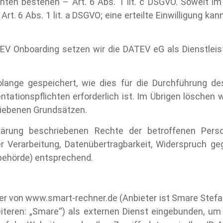
n bestehen – Art. 6 Abs. 1 lit. c DSGVO. Soweit im Einz
rt. 6 Abs. 1 lit. a DSGVO; eine erteilte Einwilligung ka
TEV Onboarding setzen wir die DATEV eG als Dienstlei
ange gespeichert, wie dies für die Durchführung des
ationspflichten erforderlich ist. Im Übrigen lösche
riebenen Grundsätzen.
klärung beschriebenen Rechte der betroffenen Pers
er Verarbeitung, Datenübertragbarkeit, Widerspruch 
behörde) entsprechend.
er von www.smart-rechner.de (Anbieter ist Smare Stefa
eiteren: „Smare“) als externen Dienst eingebunden, u